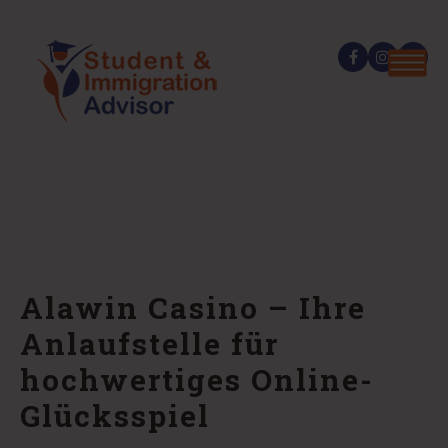
Alawin Casino – Ihre
Anlaufstelle für
hochwertiges Online-
Glücksspiel