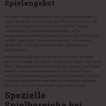
Spielangebot
Bei
AlaWin
bauen wir auf Klasse statt Quantität, wenngleich
unsere Spielbibliothek mit mehr als 3.000 Games punktet. Wir
haben uns hierauf konzentriert, ausschließlich Titel von
renommierten Entwicklern bereitzustellen, die für
ausgewogene Auszahlungsquoten und neuartige Mechaniken
berühmt sind. Unser Casino kooperiert mit Top Anbietern
gemeinsam, um Ihnen ein realistisches Spielerlebnis zu
gewährleisten.
Unsere Slots bilden das Herzstück der Plattform, erweitert
durch traditionelle Tischspiele wie Blackjack, Roulett und Punto
Banco. Ganz besonders stolz sind wir auf unseren Live-Casino-
Bereich, in dem erfahrene Händler rund um die Uhr für ein
echtes Spielbank-Feeling garantieren. Für progressive Jackpot-
Enthusiasten halten wir eine selektierte Selektion an Games
bereit, bei denen oft hohe Gewinne gewonnen werden.
Spezielle
Spielbereiche bei