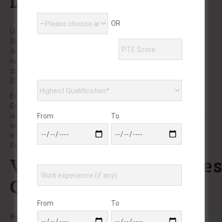
Lizenzierung
OR
Unser Casino arbeitet unter unserer offiziellen
Glücksspiellizenz und erfüllt alle behördlichen Anforderungen
der zuständigen Autoritäten. Wir setzen ein Verschlüsselung
nach Bankniveau, um alle Transaktionen und private Angaben
zu schützen. Die Einhaltung der Datenschutzverordnung
(DSGVO) ist für uns natürlich.
Ein bestätigter Fakt: Die mittlere RTP-Quote (RTP) bei alle
Games hinweg beträgt bei uns bei 96,4%, was signifikant über
über Industriestandard liegt. Diese Daten werden jeden Monat
From
To
von unabhängigen Prüfstellen geprüft und verifiziert. Klarheit
ist uns wichtig, weshalb wir alle RTP-Werte jedes individuellen
Games transparent kommunizieren.
Verantwortungsvolle
Gaming hat Vorrang
From
To
Wir haben umfassende Werkzeuge eingeführt, die unseren