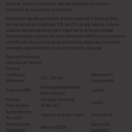
opțiune, transfer și proces digitală îndeplinește norme
verificate de securitate și echitate.
Securizăm datele personale și financiare ale tuturor jucător
prin sistemul de codificare SSL pe 256 de biți, identic criteriu
adoptat de băncile financiare importante la nivel mondial.
Generatoarele noastre de valori aleatoare (RNG) sunt verificate
monthly de laboratoare terțe acreditate, asigurând rezultate
pe deplin nepredictibile și corecte la toate opțiunile.
Feature Protecție
Specificații Tehnici
Control
Codificare
Permanent
SSL 256-bit
Informații
funcțională
Gaming Laboratories
Evaluare RNG
Lunară
International
Permis
Curaçao eGaming
Yearly
Funcționare
8048/JAZ
Autentificare
Validare în dublu steps
Facultativă
Account
Politică Date
Revizuită
Aliniere GDPR
Personale
quarterly