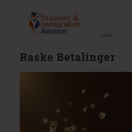
HOME
Beste Mastercard Ka
Raske Betalinger