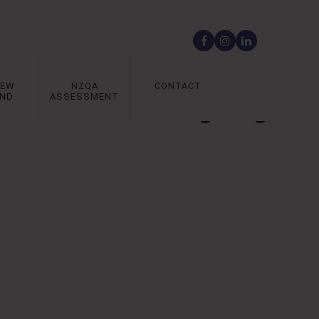
NEW
NZQA
CONTACT
de til Pålitelige og
AND
ASSESSMENT