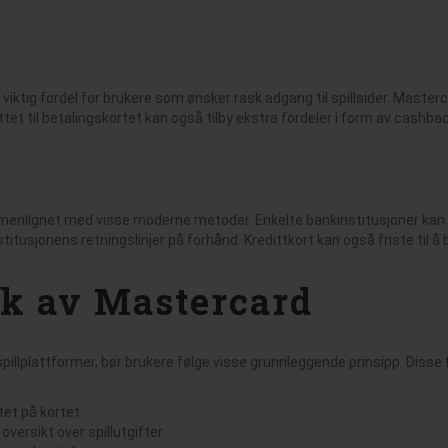
 viktig fordel for brukere som ønsker rask adgang til spillsider. Maste
tet til betalingskortet kan også tilby ekstra fordeler i form av cashbac
enlignet med visse moderne metoder. Enkelte bankinstitusjoner kan og
stitusjonens retningslinjer på forhånd. Kredittkort kan også friste til 
uk av Mastercard
pillplattformer, bør brukere følge visse grunnleggende prinsipp. Disse
tet på kortet
oversikt over spillutgifter