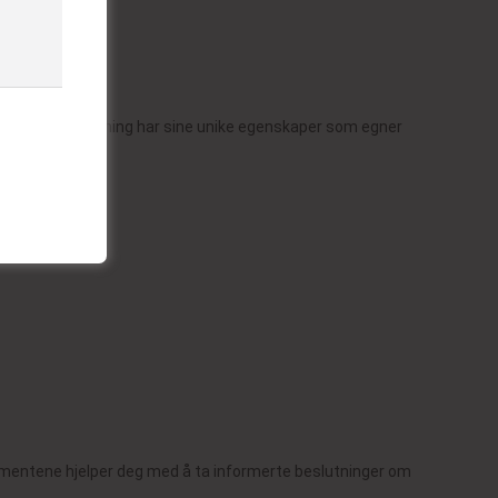
ver betalingsløsning har sine unike egenskaper som egner
ementene hjelper deg med å ta informerte beslutninger om