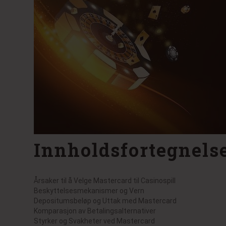
Innholdsfortegnels
Årsaker til å Velge Mastercard til Casinospill
Beskyttelsesmekanismer og Vern
Depositumsbeløp og Uttak med Mastercard
Komparasjon av Betalingsalternativer
Styrker og Svakheter ved Mastercard