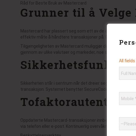
Råd for Beste Bruk av Mastercard
Grunner til å Velge 
Mastercard har plassert seg som ett av de aller mest påliteli
effektiv måte å håndtere transaksjoner på. Casinospiller
Pers
Tilgjengeligheten av Mastercard muliggjør det mulig for kund
gjennom av ulike valutaer og markeder, noe som gir spillere v
Sikkerhetsfunksjon
All field
Sikkerheten står i sentrum når det dreier seg om økonomisk
transaksjon. Systemet benytter SecureCode-teknologi, som ti
Tofaktorautentiser
Oppdaterte Mastercard-transaksjoner innbefatter toktrinns
via telefon eller e-post. Kontinuerlig overvåkning av mistenk
Beskyttelsesverktøy