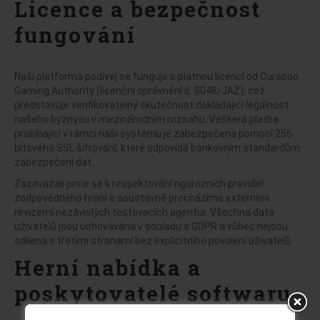
Licence a bezpečnost
fungování
Naší platforma
podívej se
funguje s platnou licencí od Curacao
Gaming Authority (licenční oprávnění č. 8048/JAZ), což
představuje verifikovatelný skutečnost dokládající legálnost
našeho byznysu v mezinárodním rozsahu. Veškerá platba
probíhající v rámci naší systému je zabezpečena pomocí 256-
bitového SSL šifrování, které odpovídá bankovním standardům
zabezpečení dat.
Zazavázali jsme se k respektování rigorózních pravidel
zodpovědného hraní a soustavně procházíme externími
revizemi nezávislých testovacích agentur. Všechna data
uživatelů jsou uchovávána v souladu s GDPR a vůbec nejsou
sdílena s třetími stranami bez explicitního povolení uživatelů.
Herní nabídka a
poskytovatelé softwaru