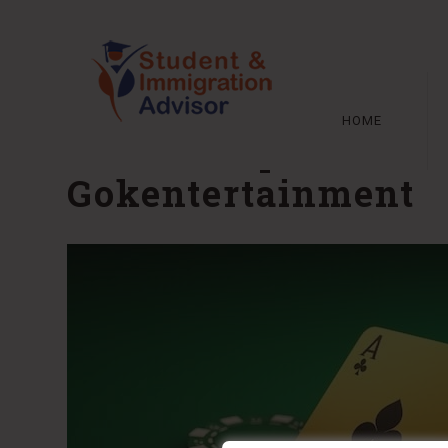
HOME
BetBlast Speelhuis:
Gokentertainment