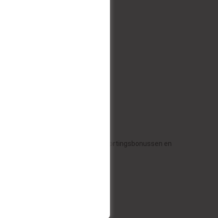
onus zit uit een combinatie van stortingsbonussen en