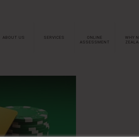
ABOUT US
SERVICES
ONLINE
WHY 
 Je Beste Plek voor Inte
ASSESSMENT
ZEAL