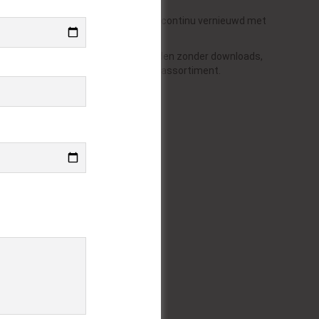
iders. Onze game bibliotheek wordt continu vernieuwd met
ke spellen direct in de browser laden zonder downloads,
verschrijden maken deel uit van ons assortiment.