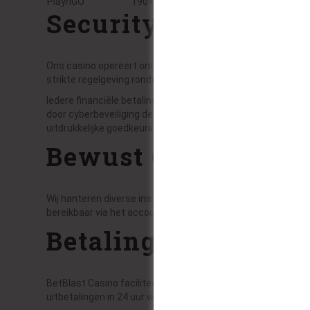
PlaynGO
190+
Smartphone Gaming
96.4%
Security en Licenti
Ons casino opereert onder een geldig vergunning van de MGA
strikte regelgeving rondom rechtvaardig gaming, spelersbev
Iedere financiële betalingen worden afgeschermd door 256
door cyberbeveiliging deskundigen om onbevoegde bereik t
uitdrukkelijke goedkeuring.
Bewust Gaming bij 
Wij hanteren diverse instrumenten om riskant speelgedrag te
bereikbaar via het accountprofiel. Allianties met instanti
Betalingsopties en
BetBlast Casino faciliteert betalingen via een wijd scala 
uitbetalingen in 24 uur worden goedgekeurd na verificatie v