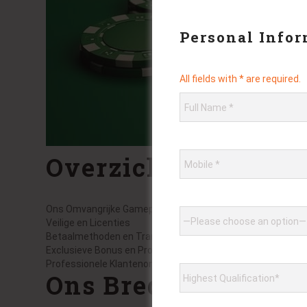
Personal Info
All fields with * are required.
Overzicht
Ons Omvangrijke Gameportfolio
Veilige en Licenties
Betaalmethoden en Transacties
Exclusieve Bonus en Promoties
Professionele Klantenondersteuning
Ons Brede Spelportf