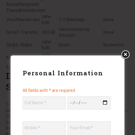
Auszahlungszeit
Transaktionskosten
zehn
Visa/Mastercard
1-3 Werktage
Keine
EUR
vierundzwanzig
Sofort-Transfer
20 EUR
Keine
Stunden
zehn
Skrill E-Wallet
Direkt
Kostenfrei
EUR
zehn
Neteller
Augenblicklich
Gebührenfrei
EUR
Banküberweisung
50 EUR
drei bis fünf Werktage
Kostenfrei
Personal Information
Das umfangreiches
Spieleangebot
All fields with * are required.
Casino Bossy präsentiert eine beeindruckende Sammlung von
über 2.500 Spielen führender Softwareanbieter dieser Branche.
Unsere Kooperation mit renommierten Entwicklern garantiert
höchste Spielqualität und Fairness für jedem Spiel. Das
Portfolio wird ständig erweitert und angepasst, um den
Bedürfnissen unserer Spieler Rechnung zu werden.