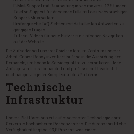
unter zwei Minuten für direkte Kommunikation
E-Mail-Support mit Bearbeitung in von maximal 12 Stunden
Telefon-Support für dringende Fälle mit deutschsprachigen
Support-Mitarbeitern
Umfangreiche FAQ-Sektion mit detaillierten Antworten zu
gängigen Fragen
Tutorial-Videos für neue Nutzer zur einfachen Navigation
auf der Website
Die Zufriedenheit unserer Spieler steht im Zentrum unserer
Arbeit. Casino Bossy investiert laufend in die Ausbildung des
Personals, um höchste Servicequalität zu garantieren. Jede
Anfrage wird ernst behandelt und professionell bearbeitet,
unabhängig von jeder Komplexität des Problems.
Technische
Infrastruktur
Unsere Plattform basiert auf modernster Technologie samt
Servern in hochsicheren Rechenzentren. Die durchschnittliche
Verfügbarkeit liegt bei 99,8 Prozent, was einem