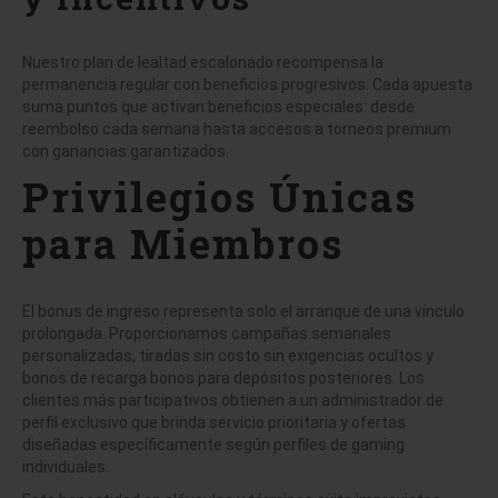
Nuestro plan de lealtad escalonado recompensa la
permanencia regular con beneficios progresivos. Cada apuesta
suma puntos que activan beneficios especiales: desde
reembolso cada semana hasta accesos a torneos premium
con ganancias garantizados.
Privilegios Únicas
para Miembros
El bonus de ingreso representa solo el arranque de una vínculo
prolongada. Proporcionamos campañas semanales
personalizadas, tiradas sin costo sin exigencias ocultos y
bonos de recarga bonos para depósitos posteriores. Los
clientes más participativos obtienen a un administrador de
perfil exclusivo que brinda servicio prioritaria y ofertas
diseñadas específicamente según perfiles de gaming
individuales.