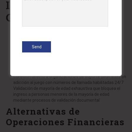
Instrumentos de
Gaming Consciente
Restricciones configurables de depósito diario, cada
semana y mensual que el jugador establece según su
fondos
Tiempos de bloqueo personal temporales o perpetuos
disponibles instantáneamente desde el panel de usuario
Notificaciones de tiempo de actividad que notifican al
jugador sobre la tiempo transcurrido de su juego
Conexión directo a organizaciones de soporte dedicadas en
adicción al juego con números de llamada habilitadas 24/7
Validación de mayoría de edad exhaustiva que bloquea el
ingreso a personas menores de la mayoría de edad
mediante procesos de validación documental
Alternativas de
Operaciones Financieras