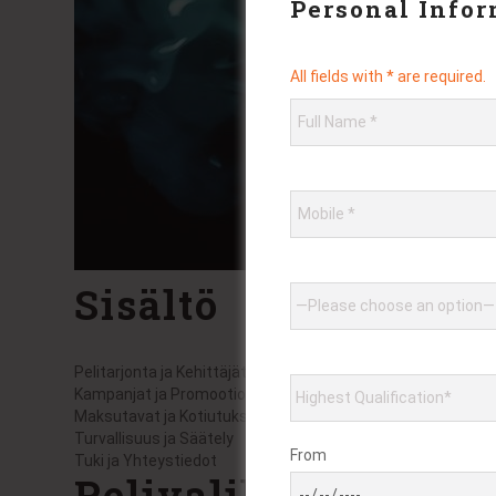
Personal Info
All fields with * are required.
Sisältö
Pelitarjonta ja Kehittäjät
Kampanjat ja Promootiot
Maksutavat ja Kotiutukset
Turvallisuus ja Säätely
From
Tuki ja Yhteystiedot
Pelivalikoima ja Ke