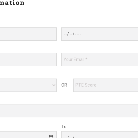
rmation
OR
To
hittäjät