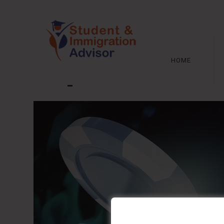
HOME
Casper Bets Casino 