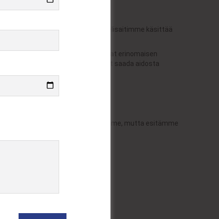
uudenlaisiin videokolikkopeleihin. Pelisaitimme käsittää
inoalan parhaat kehittäjät takaavat erinomaisen
istämiseen, siellä asiakkaat pystyvät saada aidosta
dostavat laajimman osan valikoimastamme, mutta esitämme