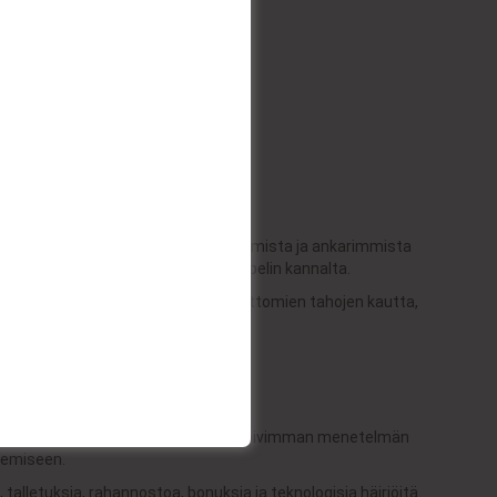
 VIP-tasosta.
on yksi kasinosektorin kunnioitetuimmista ja ankarimmista
n, turvallisen pelaamisen ja reilu pelin kannalta.
mme auditoidaan jatkuvasti puolueettomien tahojen kautta,
aajat voivat valitsemaan itselleen sopivimman menetelmän
semiseen.
talletuksia, rahannostoa, bonuksia ja teknologisia häiriöitä.