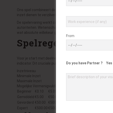
Ons spel combineert de sensatie van traditionele arcade-
inzet dienen te verzilveren alvorens het onverwachts gebeu
De spelervaring werkt conform een vertrouwd algoritme wat
autoriteiten. Wetenschappelijk research heeft aangetoond
wat absolute willekeur garandeert.
From
Spelregels voor Sta
Voor je start met deelnemen, is dat essentieel dat je de b
Do you have Partner ?
Yes
indicator. Dit cruciale punt komt wanneer je moet beslissen t
Inzetniveau
Minimale Inzet
Maximale Inzet
Mogelijke Vermenigvuldiger
Beginner
€0.10
€5.00
1.5x – 10x
Gemiddeld
€5.00
€50.00
10x – 100x
Gevorderd
€50.00
€500.00
100x – 1000x
Expert
€500.00
€5000.00
1000x+