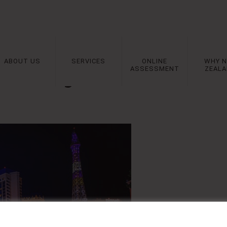
ABOUT US
SERVICES
ONLINE
WHY 
eweldige Avontuur in D
ASSESSMENT
ZEAL