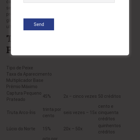
carregam prêmios instantâneos que vão de 500x para 5000x
seu valor na aposta inicial. Adicionalmente, nosso prêmio
progressivo acumula dois por cento de toda aposta realizada
globalmente, formando prêmios que regularmente
ultrapassam valores consideráveis.
Tabela Completa com
Prêmios e Bônus
Tipo de Peixe
Taxa da Aparecimento
Multiplicador Base
Prêmio Máximo
Captura Pequeno
45%
2x – cinco vezes
50 créditos
Prateado
cento e
trinta por
Truta Arco-Íris
seis vezes – 15x
cinquenta
cento
créditos
quinhentos
Lúcio do Norte
15%
20x – 50x
créditos
oito por