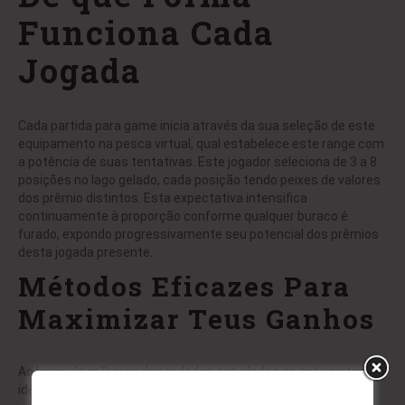
Funciona Cada
Jogada
Cada partida para game inicia através da sua seleção de este
equipamento na pesca virtual, qual estabelece este range com
a potência de suas tentativas. Este jogador seleciona de 3 a 8
posições no lago gelado, cada posição tendo peixes de valores
dos prêmio distintos. Esta expectativa intensifica
continuamente à proporção conforme qualquer buraco é
furado, expondo progressivamente seu potencial dos prêmios
desta jogada presente.
Métodos Eficazes Para
Maximizar Teus Ganhos
Ao longo de milhares das rodadas estudadas no este sistema,
identificamos patterns determinados os quais jogadores