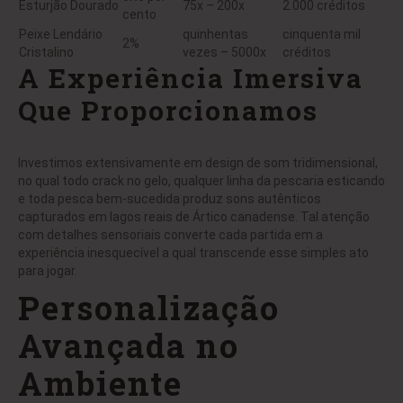
Esturjão Dourado
75x – 200x
2.000 créditos
cento
Peixe Lendário
quinhentas
cinquenta mil
2%
Cristalino
vezes – 5000x
créditos
A Experiência Imersiva
Que Proporcionamos
Investimos extensivamente em design de som tridimensional,
no qual todo crack no gelo, qualquer linha da pescaria esticando
e toda pesca bem-sucedida produz sons autênticos
capturados em lagos reais de Ártico canadense. Tal atenção
com detalhes sensoriais converte cada partida em a
experiência inesquecível a qual transcende esse simples ato
para jogar.
Personalização
Avançada no
Ambiente