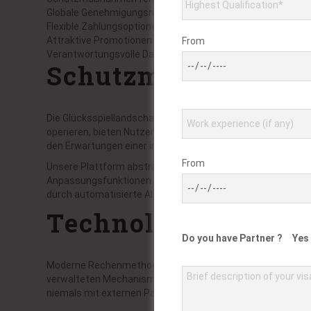
Globale Genehmigungsrichtlinien
Flexible Zahlungsoptionen
Attraktive Promotionen für Nutzer
From
Verantwortungsvolle Datenverarbeitung
Schutzmaßnahmen a
Die Glücksspiellandschaft in Österreich hat ihre Struktur 
operieren, bieten Nutzern eine Option, die auf anderen ges
den Erwartungen einer internationalen Kundenbasis entspr
From
Unsere Plattform abstrahiert gezielt auf die Verbindung an l
Anpassungsfunktionen können Anwender ihre Beschränkung
durch automatisierte Alarmmechanismen ergänzt, die bei b
Technologische Sic
Do you have Partner ?
Yes
Moderne Rechenmethoden analysieren fortlaufend das Nutze
verwalteten Mechanismen geschieht diese Beobachtung tra
niemals mit externen Parteien geteilt.