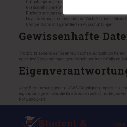
Guthabenprämien mit Prozentsätzen zwischen Verdop
Gratisdrehs ohne Wagering Requirements für ausgewä
Rückerstattungssysteme mit wöchentlich erfolgender
Loyalitätsränge mit besonderen Vorteilen und dedizie
Competitions mit garantierten Ausschüttungen
Gewissenhafte Date
Trotz Sitz abseits der österreichischen Jurisdiktion halt
operative Verwendungen gesammelt und keinesfalls an Auß
Eigenverantwortung
Jene Bestimmung gegen LUGAS-Beteiligung impliziert kei
eigenständige Spieler, die ihre Grenzen selbst festlegen 
Notwendigkeit.
Home