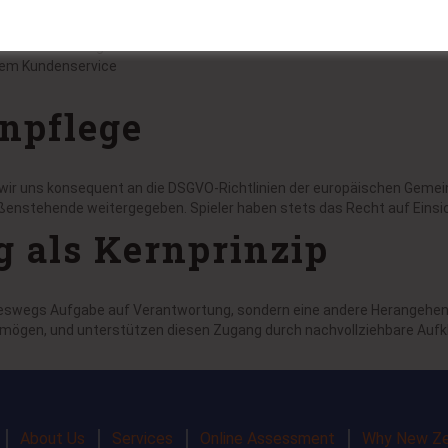
plung und Verdreifachung
hlte Games
 Rückerstattung
rtem Kundenservice
npflege
en wir uns konsequent an die DSGVO-Richtlinien der europäischen Geme
enstehende weitergegeben. Spieler haben stets das Recht auf Einsic
 als Kernprinzip
neswegs Aufgabe auf Verantwortung, sondern eine andere Herangehen
vermögen, und unterstützen diesen Zugang durch nachvollziehbare Aufk
About Us
Services
Online Assessment
Why New Ze