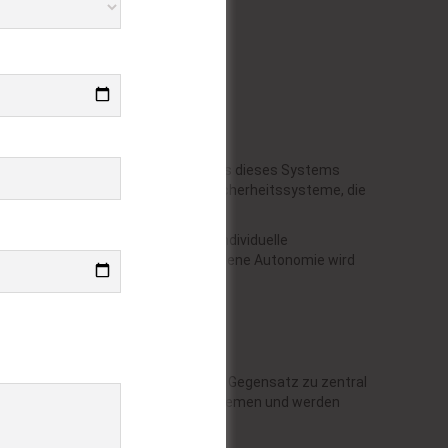
hersystem
gend gewandelt. Betreiber, die abseits dieses Systems
Richtlinien und etablieren eigene Sicherheitssysteme, die
raktion mit ihren Spielern. Durch individuelle
tiieren.
online casino ohne LUGAS
Jene Autonomie wird
nzelnen
Verhalten verweisen vermöchten. Im Gegensatz zu zentral
n Daten bleiben einzig auf den Systemen und werden