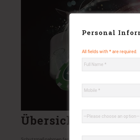
Personal Info
All fields with * are required.
Übersicht
Schutzmaßnahmen fernab zentralisierte Datenbank