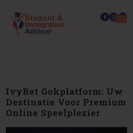
IvyBet Gokplatform: Uw
Destinatie Voor Premium
Online Speelplezier