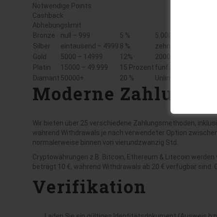
Notwendige Points
Cashback
Abhebungslimit
Bronze
null – 999
5 %
5.000 EUR/Woche
Silber
eintausend – 4999
8 %
zehntausend Euro 
Gold
5000 – 14999
12%
20000 EUR/Woche
Platin
15000 – 49.999
15 Prozent
fünfzigtausend EU
Diamant
50000+
20 %
Unlimited
Moderne Zahlungsop
Wir bieten über 25 verschiedene Zahlungsmethoden, inklusi
während Withdrawals je nach verwendeter Option zwischen 
normalerweise binnen von vierundzwanzig Std..
Cryptowährungen z.B. Bitcoin, Ethereum & Litecoin werden v
beträgt 10 €, während Withdrawals ab 20 € verfügbar sind. G
Verifikation
Laden Sie ein gültiges Identitätsdokument (Ausweis bz