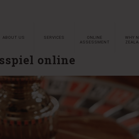
ABOUT US
SERVICES
ONLINE
WHY 
– Ihre Nummer-1 Destina
ASSESSMENT
ZEAL
sspiel online