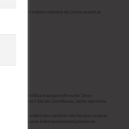
enen Spieltischen wählen, während die Limits sowohl an
ommen.
çao Gaming Control Board ausgestellt wurde. Diese
rschlüsselung samt 256-Bit-Zertifikaten, damit sämtliche
se externe Kontrollinstanz verifiziert die Fairness unserer
mits, Spielpausen sowie Selbstausschlussoptionen an.