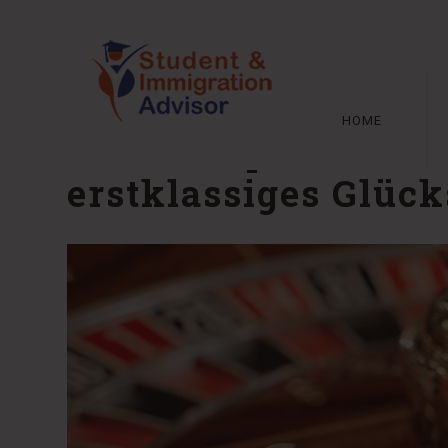
HOME
Jet4Bet Spielbank 
erstklassiges Glück