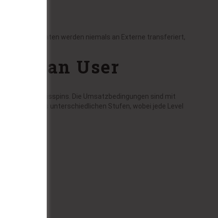
 vertraulichen Daten werden niemals an Externe transferiert,
onen an User
 € plus 300 Gratisspins. Die Umsatzbedingungen sind mit
mm mit sechs unterschiedlichen Stufen, wobei jede Level