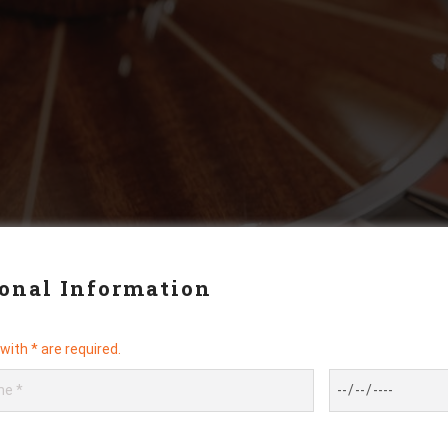
onal Information
s with * are required.