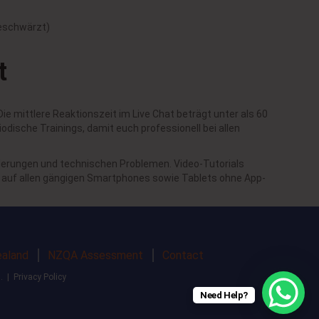
geschwärzt)
t
ie mittlere Reaktionszeit im Live Chat beträgt unter als 60
dische Trainings, damit euch professionell bei allen
rderungen und technischen Problemen. Video-Tutorials
los auf allen gängigen Smartphones sowie Tablets ohne App-
aland
NZQA Assessment
Contact
d. |
Privacy Policy
Need Help?