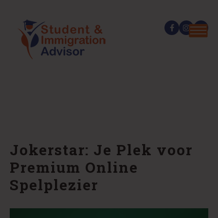
Jokerstar: Je Plek voor
Premium Online
Spelplezier