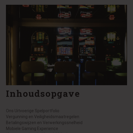
Inhoudsopgave
Ons Uitvoerige Spelportfolio
Vergunning en Veiligheidsmaatregelen
Betalingswijzen en Verwerkingssnelheid
Mobiele Gaming Experience