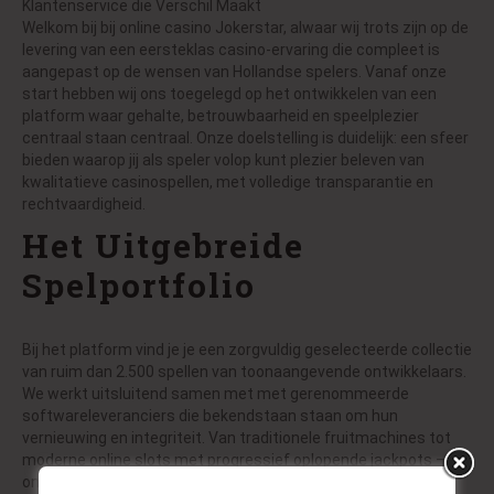
Klantenservice die Verschil Maakt
Welkom bij bij
online casino Jokerstar
, alwaar wij trots zijn op de
levering van een eersteklas casino-ervaring die compleet is
aangepast op de wensen van Hollandse spelers. Vanaf onze
start hebben wij ons toegelegd op het ontwikkelen van een
platform waar gehalte, betrouwbaarheid en speelplezier
centraal staan centraal. Onze doelstelling is duidelijk: een sfeer
bieden waarop jij als speler volop kunt plezier beleven van
kwalitatieve casinospellen, met volledige transparantie en
rechtvaardigheid.
Het Uitgebreide
Spelportfolio
Bij het platform vind je je een zorgvuldig geselecteerde collectie
van ruim dan 2.500 spellen van toonaangevende ontwikkelaars.
We werkt uitsluitend samen met met gerenommeerde
softwareleveranciers die bekendstaan staan om hun
vernieuwing en integriteit. Van traditionele fruitmachines tot
moderne online slots met progressief oplopende jackpots –
ons aanbod omvat alle voorkeuren.