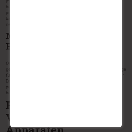
je exclusief vertraging kunt starten met spelen. Uitbetalingen
behandelen wij met voorrang: requests via elektronische
portemonnees worden binnen 24 uur afgehandeld, terwijl
bankoverschrijvingen maximaal drie arbeidsdagen in beslag
nemen nemen.
Mobile Gaming
Experience
Onze platform is volledig geoptimaliseerd voor voor mobiel
gebruik. Of jij nu een Android, iPhone of tab gebruikt, de volledige
functionaliteit van het casino is toegankelijk via je webbrowser.
Er is niet aparte app nodig – alleen inloggen en spelen. De UI
past zich vanzelf aan de schermgrootte aan, hetgeen
bediening gebruiksvriendelijk wordt op ieder apparaat.
Prestatie op
Verschillende
Apparaten