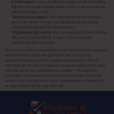
E-mailsupport:
Voor complexere vragen of documentatie.
Wij streven ernaar hiernaar binnen 4 uur te antwoorden op
alle inkomende e-mails.
Telefonische support:
Voor klanten die de preferentie
geven aan direct contact, met Nederlands sprekende
medewerkers gedurende kantooruren.
Uitgebreide FAQ-sectie:
Met nauwkeurige antwoorden op
alle meest voorkomende vragen, opdat je rap zelf
oplossingen kunt traceren.
Bij ons investeren wij doorlopend in het optimaliseren van onze
dienstverlening. Input van gebruikers wordt proactief
verzameld en benut om het aanbod te verbeteren. Wij zijn
overtuigd dat de een uitstekende casino-ervaring verder gaat
reikt dan louter het aanbieden van spellen – het gaat om
integriteit, transparantie en waardering voor elke speler die
opteert voor ons platform. Jouw tevredenheid is de prioriteit,
en daar werken wij alle dag weer aan.