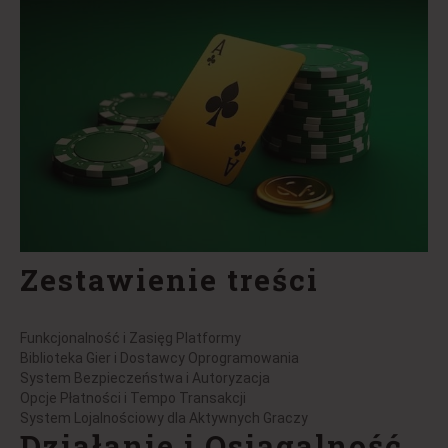
Zestawienie treści
Funkcjonalność i Zasięg Platformy
Biblioteka Gier i Dostawcy Oprogramowania
System Bezpieczeństwa i Autoryzacja
Opcje Płatności i Tempo Transakcji
System Lojalnościowy dla Aktywnych Graczy
Działanie i Osiągalność