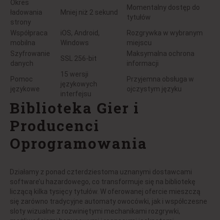
Okres
Momentalny dostęp do
ładowania
Mniej niż 2 sekund
tytułów
strony
Współpraca
iOS, Android,
Rozgrywka w wybranym
mobilna
Windows
miejscu
Szyfrowanie
Maksymalna ochrona
SSL 256-bit
danych
informacji
15 wersji
Pomoc
Przyjemna obsługa w
językowych
językowe
ojczystym języku
interfejsu
Biblioteka Gier i
Producenci
Oprogramowania
Działamy z ponad czterdziestoma uznanymi dostawcami
software’u hazardowego, co transformuje się na bibliotekę
liczącą kilka tysięcy tytułów. W oferowanej ofercie mieszczą
się zarówno tradycyjne automaty owocówki, jak i współczesne
sloty wizualne z rozwiniętymi mechanikami rozgrywki,