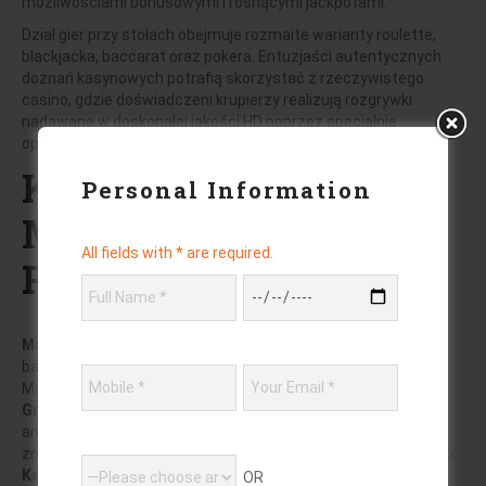
możliwościami bonusowymi i rosnącymi jackpotami.
Dział gier przy stołach obejmuje rozmaite warianty roulette,
blackjacka, baccarat oraz pokera. Entuzjaści autentycznych
doznań kasynowych potrafią skorzystać z rzeczywistego
casino, gdzie doświadczeni krupierzy realizują rozgrywki
nadawane w doskonałej jakości HD poprzez specjalnie
opracowanych studiów.
Kategorie Gier
Personal Information
Możliwe na
All fields with * are required.
Platformie
Maszyny wideo
– nowoczesne sloty z tematyką filmową,
baśniową i przygodową, wyposażone w funkcje typu
Megaways, Grupowe Pays czy Infinity Reels
Gry stołowe
– tradycyjne warianty kontynentalnej,
amerykańskiej i francuskiej ruletki, rozmaite odmiany BJ z
zróżnicowanymi zasadami ubezpieczenia i dublowania stawki
Kasyna na żywo
– sesje z prawdziwymi krupierami w trybie
OR