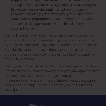
zaadaptowane do stopnia aktywności gracza w programie
Zaproszenia na wydarzenia
– możliwość udziału w
zawodach zamkniętych z zwiększonymi pulami nagród
Cash back cotygodniowy
– zwrot części utraconych
środków eliminując warunków obrotu, naliczany
automatycznie
Punkty lojalnościowe w żadnym wypadku nie wygasają, co
znaczy, że klienci mogą gromadzić je przez nieograniczony
czas i wymieniać według swoich preferencji. Schemat jest w
kompletnie transparentny, a obecny stan jednostek oraz
progres w przejściu na kolejny poziom zostają widoczne na
profilu użytkownika.
Dbamy o to, aby każdy element korzystania z naszej platformy
jest przemyślany i zaadaptowany do wymagań współczesnych
użytkowników. Częste aktualizacje zbioru gier,
implementowanie nowych metod płatności oraz ulepszanie
możliwości interfejsu to stałe elementy obecnej strategii
rozwoju.