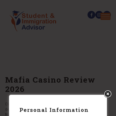
Mafia Casino Review
2026
Cliquez sur « Créer mon compte ». Le site annonce « en moins
Personal Information
de deux minutes » et notre test confirme cette promesse.
Nous avons créé un compte en 1 minute 52 secondes.