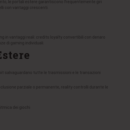
amento, le portali estere garantiscono frequentemente giri
lli con vantaggi crescenti.
n vantaggi reali: credits loyalty convertibili con denaro
nze di gaming individuali.
Estere
 bit salvaguardano tutte le trasmissioni e le transazioni
clusione parziale o permanente, reality controlli durante le
itmica dei giochi