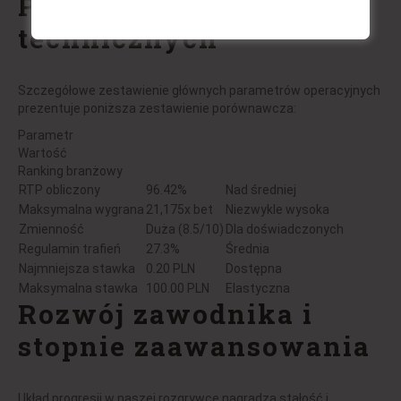
Przegląd wskaźników
technicznych
Szczegółowe zestawienie głównych parametrów operacyjnych
prezentuje poniższa zestawienie porównawcza:
Parametr
Wartość
Ranking branżowy
RTP obliczony
96.42%
Nad średniej
Maksymalna wygrana
21,175x bet
Niezwykle wysoka
Zmienność
Duża (8.5/10)
Dla doświadczonych
Regulamin trafień
27.3%
Średnia
Najmniejsza stawka
0.20 PLN
Dostępna
Maksymalna stawka
100.00 PLN
Elastyczna
Rozwój zawodnika i
stopnie zaawansowania
Układ progresji w naszej rozgrywce nagradza stałość i