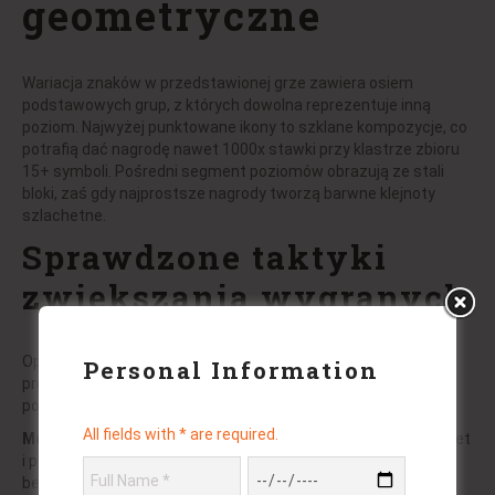
geometryczne
Wariacja znaków w przedstawionej grze zawiera osiem
podstawowych grup, z których dowolna reprezentuje inną
poziom. Najwyżej punktowane ikony to szklane kompozycje, co
potrafią dać nagrodę nawet 1000x stawki przy klastrze zbioru
15+ symboli. Pośredni segment poziomów obrazują ze stali
bloki, zaś gdy najprostsze nagrody tworzą barwne klejnoty
szlachetne.
Sprawdzone taktyki
zwiększania wygranych
Optymalne zastosowanie możliwości wymaga zrozumienia
Personal Information
probabilistyki sekwencyjnej. Prezentujemy potwierdzone
podejścia do administracji funduszem i selekcji stawek:
All fields with * are required.
Metoda narastającej stawki:
Rozpoczynanie od bazowego bet
i podwyższanie go o 20% po trójce sekwencyjnych obrotach
bez sukcesu, z wycofaniem po trafieniu