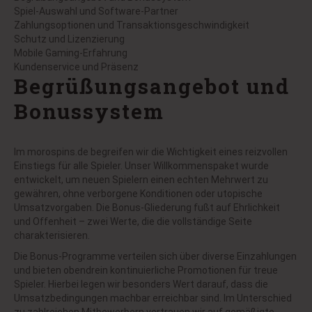
Spiel-Auswahl und Software-Partner
Zahlungsoptionen und Transaktionsgeschwindigkeit
Schutz und Lizenzierung
Mobile Gaming-Erfahrung
Kundenservice und Präsenz
Begrüßungsangebot und
Bonussystem
Im
morospins.de
begreifen wir die Wichtigkeit eines reizvollen
Einstiegs für alle Spieler. Unser Willkommenspaket wurde
entwickelt, um neuen Spielern einen echten Mehrwert zu
gewähren, ohne verborgene Konditionen oder utopische
Umsatzvorgaben. Die Bonus-Gliederung fußt auf Ehrlichkeit
und Offenheit – zwei Werte, die die vollständige Seite
charakterisieren.
Die Bonus-Programme verteilen sich über diverse Einzahlungen
und bieten obendrein kontinuierliche Promotionen für treue
Spieler. Hierbei legen wir besonders Wert darauf, dass die
Umsatzbedingungen machbar erreichbar sind. Im Unterschied