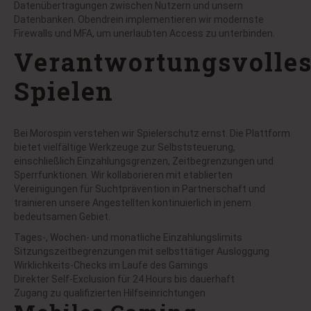
Datenübertragungen zwischen Nutzern und unsern
Datenbanken. Obendrein implementieren wir modernste
Firewalls und MFA, um unerlaubten Access zu unterbinden.
Verantwortungsvolle
Spielen
Bei Morospin verstehen wir Spielerschutz ernst. Die Plattform
bietet vielfältige Werkzeuge zur Selbststeuerung,
einschließlich Einzahlungsgrenzen, Zeitbegrenzungen und
Sperrfunktionen. Wir kollaborieren mit etablierten
Vereinigungen für Suchtprävention in Partnerschaft und
trainieren unsere Angestellten kontinuierlich in jenem
bedeutsamen Gebiet.
Tages-, Wochen- und monatliche Einzahlungslimits
Sitzungszeitbegrenzungen mit selbsttätiger Ausloggung
Wirklichkeits-Checks im Laufe des Gamings
Direkter Self-Exclusion für 24 Hours bis dauerhaft
Zugang zu qualifizierten Hilfseinrichtungen