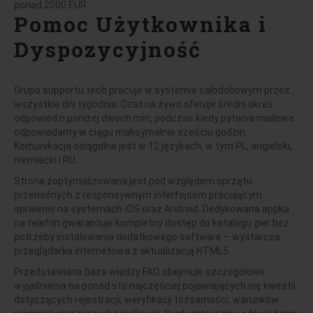
ponad 2000 EUR
Pomoc Użytkownika i
Dyspozycyjność
Grupa supportu tech pracuje w systemie całodobowym przez
wszystkie dni tygodnia. Czat na żywo oferuje średni okres
odpowiedzi poniżej dwóch min, podczas kiedy pytania mailowe
odpowiadamy w ciągu maksymalnie sześciu godzin.
Komunikacja osiągalna jest w 12 językach, w tym PL, angielski,
niemiecki i RU.
Strona zoptymalizowana jest pod względem sprzętu
przenośnych z responsywnym interfejsem pracującym
sprawnie na systemach iOS oraz Android. Dedykowana appka
na telefon gwarantuje kompletny dostęp do katalogu gier bez
potrzeby instalowania dodatkowego software – wystarcza
przeglądarka internetowa z aktualizacją HTML5.
Przedstawiana baza wiedzy FAQ obejmuje szczegółowe
wyjaśnienia na ponad sto najczęściej pojawiających się kwestii
dotyczących rejestracji, weryfikacji tożsamości, warunków