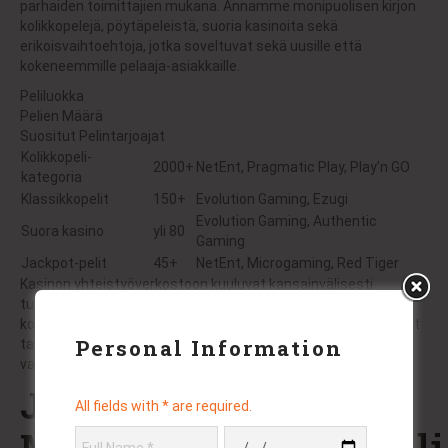
parhaiden toimittajien mukana. Annamme monipuolisen kirjon
kolikkopelejä, pöytäpeleistä, suoria kasinoita sekä
erikoisvaihtoehtoja, jotka soveltuvat sekä uusille että
kokeneemmille pelaaja-asiakkaille.
Peliluokka
Pelien Määrä
Suositut Pelintarjoajat
Kolikkopeli-
2000+
NetEnt, Pragmatic Play, Play’n GO
kategoria
Klassikkopelit
150+
Evolution Gaming, Ezugi
Evolution Gaming, Authentic
Suora kasino
yli 80
Gaming
Jackpot-pelit
45+
NetEnt, Microgaming, Red Tiger
Kasinon yhteistyöverkostoon kuuluvat kansainvälisesti
tunnustetut pelintarjoajat, mikä turvaa pelaamisen
korkeatasoisen & tasapuolisuuden. Kaikki pelisisältömme ovat
Personal Information
tarkastettu ulkopuolisissa testauskeskuksissa, ja ne
vastaavat globaalit standardit.
Jättipotti-pelit sekä
All fields with * are required.
Megavoittopotentiaali