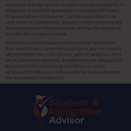
σημαντικό πλεονέκτημα που εκτιμούν ιδιαίτερα οι χρήστες. Οι
σύγχρονες ιστοσελίδες προσφέρουν υποστήριξη 24/7 μέσω
διαφόρων μέσων επικοινωνίας, συμπεριλαμβανομένου live
chat, email και τηλεφωνικής γραμμής. Η ταχύτητα απόκρισης
στα ερωτήματα συνήθως κυμαίνεται από λίγα δευτερόλεπτα
στο chat έως 24 ώρες στο email.
Επιπλέον, μια ολοκληρωμένη ενότητα συχνών ερωτήσεων
δίνει άμεσες λύσεις σε συνήθη προβλήματα, ενώ λεπτομερείς
οδηγοί βοηθούν τους καινούργιους χρήστες να εξοικειωθούν
με τις διαδικασίες εγγραφής, επιβεβαίωσης και πληρωμών. Η
διαφάνεια στους όρους και προϋποθέσεις, με πλήρη
μετάφραση στα ελληνικά, ενδυναμώνει την εμπιστοσύνη και
την ικανοποίηση των παικτών.