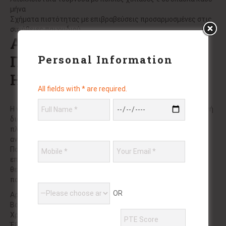
μήνα
Σχήματα πιστότητας με επιβραβεύσεις προσαρμοσμένες στις
συνήθειες παιχνιδιού
Ασφάλεια και
Πιστοποίηση στο
Personal Information
Ηλεκτρονικό Τζόγο
All fields with * are required.
Η νομιμοποίηση αποτελεί βασικό παράγοντα κατά την επιλογή
διαδικτυακής χαρτοπαικτικής πλατφόρμας. Οι έμπιστες
πλατφόρμες δραστηριοποιούνται με άδειες από
αναγνωρισμένες αρχές ρύθμισης, όπως η Επιτροπή Τυχερών
Παιχνιδιών της Μάλτας ή η Curacao eGaming. Σύμφωνα με
επίσημα δεδομένα, άνω από 70% των παικτών στην Ελλάδα
θεωρούν την άδεια λειτουργίας ως τον πιο σημαντικό
παράγοντα αξιοπιστίας.
OR
Αρχή Αδειοδότησης
Βαθμός Προστασίας
Χρόνος Επίλυσης Διαφορών
Έξοδα Λειτουργίας