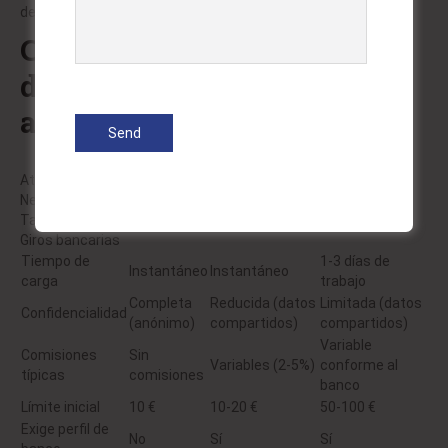
del distribuidor e ingresar el número particular.
Comparación con
diversos sistemas de
abono
Atributo
Neosurf
Tarjetas de crédito
Giros bancarias
Tiempo de
1-3 días de
Instantáneo
Instantáneo
carga
trabajo
Completa
Reducida (datos
Limitada (datos
Confidencialidad
(anónimo)
compartidos)
compartidos)
Variable
Comisiones
Sin
Variables (2-5%)
conforme al
típicas
comisiones
banco
Límite inicial
10 €
10-20 €
50-100 €
Exige perfil de
No
Sí
Sí