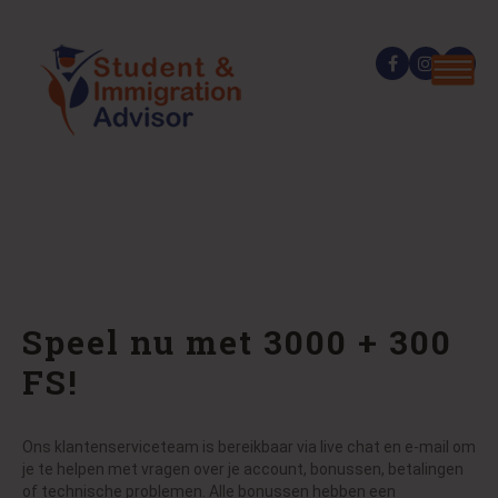
Speel nu met 3000 + 300
FS!
Ons klantenserviceteam is bereikbaar via live chat en e-mail om
je te helpen met vragen over je account, bonussen, betalingen
of technische problemen. Alle bonussen hebben een