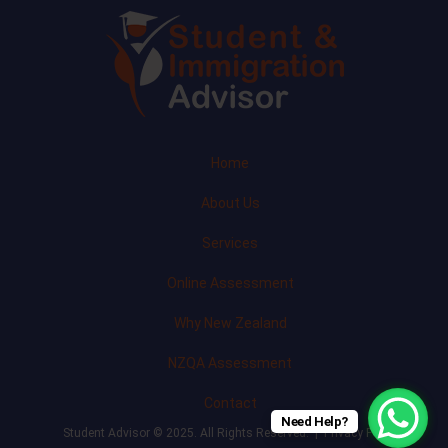
Home
About Us
Services
Online Assessment
Why New Zealand
NZQA Assessment
Contact
Need Help?
Student Advisor © 2025. All Rights Reserved. |
Privacy Policy