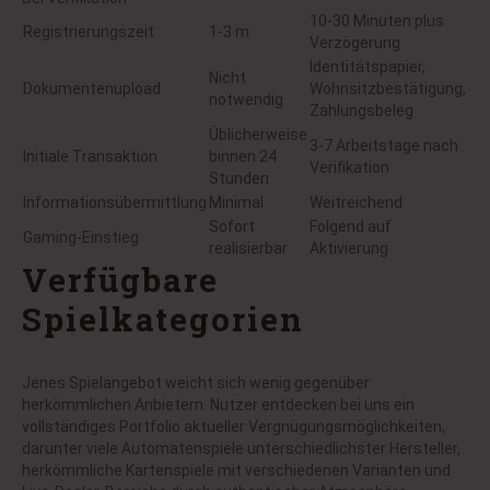
10-30 Minuten plus
Registrierungszeit
1-3 m
Verzögerung
Identitätspapier,
Nicht
Dokumentenupload
Wohnsitzbestätigung,
notwendig
Zahlungsbeleg
Üblicherweise
3-7 Arbeitstage nach
Initiale Transaktion
binnen 24
Verifikation
Stunden
Informationsübermittlung
Minimal
Weitreichend
Sofort
Folgend auf
Gaming-Einstieg
realisierbar
Aktivierung
Verfügbare
Spielkategorien
Jenes Spielangebot weicht sich wenig gegenüber
herkömmlichen Anbietern. Nutzer entdecken bei uns ein
vollständiges Portfolio aktueller Vergnügungsmöglichkeiten,
darunter viele Automatenspiele unterschiedlichster Hersteller,
herkömmliche Kartenspiele mit verschiedenen Varianten und