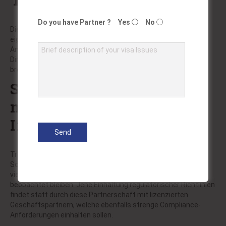
Do you have Partner ?
Yes
No
Diese Wahl für eine spezielle Transaktionsart müsste mittels
eigenen Vorlieben abhängen. Während Krypto optimale
Anonymität offerieren, überzeugen Kontoleistungen mit
Direktanbindung durch speziell einfache Handhabung und
breite Verbreitung.
Sicherheitsaspekte
nebst
Informationsschutz
Trotzdem simplizierter Prozesse bleiben höchste
Schutzrichtlinien gewährleistet. Diese Plattform einsetzt
vielschichtige Sicherheitssysteme, welche dauerhaft
beobachtet bleiben. Jene Einhaltung regulatorischer Richtlinien
findet statt durch diese Partnerschaft mit lizenzierten
Geschäftspartnern, welche ebenfalls strenge Compliance-
Anforderungen einhalten sollen.