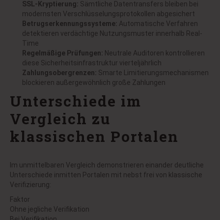
SSL-Kryptierung:
Sämtliche Datentransfers bleiben bei
modernsten Verschlüsselungsprotokollen abgesichert
Betrugserkennungssysteme:
Automatische Verfahren
detektieren verdächtige Nutzungsmuster innerhalb Real-
Time
Regelmäßige Prüfungen:
Neutrale Auditoren kontrollieren
diese Sicherheitsinfrastruktur vierteljährlich
Zahlungsobergrenzen:
Smarte Limitierungsmechanismen
blockieren außergewöhnlich große Zahlungen
Unterschiede im
Vergleich zu
klassischen Portalen
Im unmittelbaren Vergleich demonstrieren einander deutliche
Unterschiede inmitten Portalen mit nebst frei von klassische
Verifizierung:
Faktor
Ohne jegliche Verifikation
Bei Verifikation