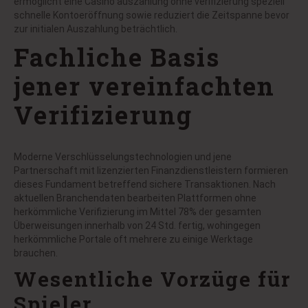
ermöglicht eine
Casino auszahlung ohne verifizierung
speziell
schnelle Kontoeröffnung sowie reduziert die Zeitspanne bevor
zur initialen Auszahlung beträchtlich.
Fachliche Basis
jener vereinfachten
Verifizierung
Moderne Verschlüsselungstechnologien und jene
Partnerschaft mit lizenzierten Finanzdienstleistern formieren
dieses Fundament betreffend sichere Transaktionen. Nach
aktuellen Branchendaten bearbeiten Plattformen ohne
herkömmliche Verifizierung im Mittel 78% der gesamten
Überweisungen innerhalb von 24 Std. fertig, wohingegen
herkömmliche Portale oft mehrere zu einige Werktage
brauchen.
Wesentliche Vorzüge für
Spieler