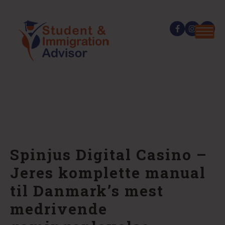
Spinjus Digital Casino –
Jeres komplette manual
til Danmark’s mest
medrivende