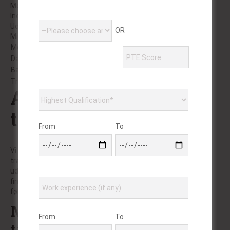
Metode
Indbetaling tid
Udbetalingstid
OR
Minimumsbeløb
MobilPay
Øjeblikkelig
0-24t
50 kroner
Dankort
Omgående
1-3 hverdage
100 kroner
Bankoverførsel
1 til 2 hverdage
2-5 arbejdsdage
200 kroner
Trustly
Omgående
0-24t
100 kr.
Afgifter samt
transparens
From
To
Vi forlanger på intet tidspunkt skjulte omkostninger for
transaktioner. Hver indsættelse samt withdrawal håndteres
uden fees på vor part. Mulige 3. parts fees gennem jeres
finansinstitution ellers transaktionsudbyder fremgår tydeligt
før overførslens completion.
Mobil erfaring samt
From
To
tilgængelighed