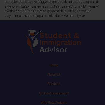
minutter samt nødvendiggør alene basale informationer samt
aldersverifikation gennem dansktalende elektronisk ID. Teamet
overholder GDPR fuldstændigt samt deler aldrig fortrolige
oplysninger med tredjeparter eksklusiv klar samtykke.
Home
About Us
Services
Online Assessment
Why New Zealand