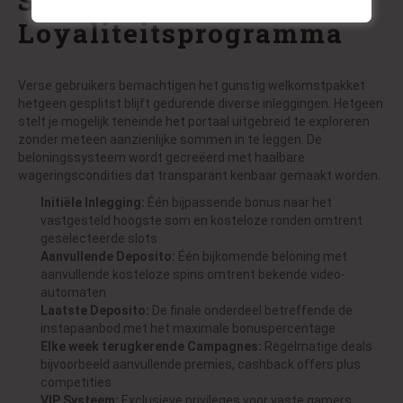
Starterspakket alsmede
Loyaliteitsprogramma
Verse gebruikers bemachtigen het gunstig welkomstpakket
hetgeen gesplitst blijft gedurende diverse inleggingen. Hetgeen
stelt je mogelijk teneinde het portaal uitgebreid te exploreren
zonder meteen aanzienlijke sommen in te leggen. De
beloningssysteem wordt gecreëerd met haalbare
wageringscondities dat transparant kenbaar gemaakt worden.
Initiële Inlegging:
Één bijpassende bonus naar het
vastgesteld hoogste som en kosteloze ronden omtrent
geselecteerde slots
Aanvullende Deposito:
Één bijkomende beloning met
aanvullende kosteloze spins omtrent bekende video-
automaten
Laatste Deposito:
De finale onderdeel betreffende de
instapaanbod met het maximale bonuspercentage
Elke week terugkerende Campagnes:
Regelmatige deals
bijvoorbeeld aanvullende premies, cashback offers plus
competities
VIP Systeem:
Exclusieve privileges voor vaste gamers