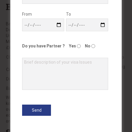
Beveiligde Betaalopties
From
To
Betaalmethode
Deposito-tijd
Uitbetalingstijd
Minimale som
Do you have Partner ?
Yes
No
iDEAL
Direct
1-2 werkdagen
10 EUR
drie tot vijf
CC-betaling
Instant
twintig euro
werkdagen
15-30
vijfentwintig
Cryptovaluta
één dag
minuten
euro
Digitale wallets
Instant
12-24 uur
10 EUR
1-3 business
Bankoverschrijving
3-7 werkdagen
€50
dagen
Wij gebruiken transparante voorwaarden zonder obscure
kosten. Elke betalingsoptie gebruikt coderingsmethoden
overeenkomstig deze beste sectornormen, hetgeen
economische gegevens maximaal veiliggesteld blijven contra
ongeautoriseerde toegang.