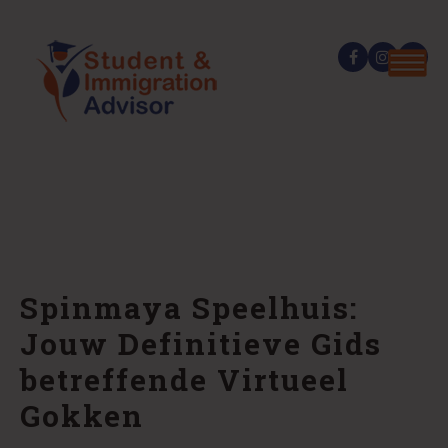
Spinmaya Speelhuis:
Jouw Definitieve Gids
betreffende Virtueel
Gokken