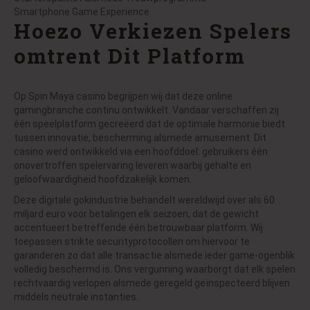
Smartphone Game Experience
Hoezo Verkiezen Spelers
omtrent Dit Platform
Op
Spin Maya casino
begrijpen wij dat deze online
gamingbranche continu ontwikkelt. Vandaar verschaffen zij
één speelplatform gecreëerd dat de optimale harmonie biedt
tussen innovatie, bescherming alsmede amusement. Dit
casino werd ontwikkeld via een hoofddoel: gebruikers één
onovertroffen spelervaring leveren waarbij gehalte en
geloofwaardigheid hoofdzakelijk komen.
Deze digitale gokindustrie behandelt wereldwijd over als 60
miljard euro voor betalingen elk seizoen, dat de gewicht
accentueert betreffende één betrouwbaar platform. Wij
toepassen strikte securityprotocollen om hiervoor te
garanderen zo dat alle transactie alsmede ieder game-ogenblik
volledig beschermd is. Ons vergunning waarborgt dat elk spelen
rechtvaardig verlopen alsmede geregeld geïnspecteerd blijven
middels neutrale instanties.