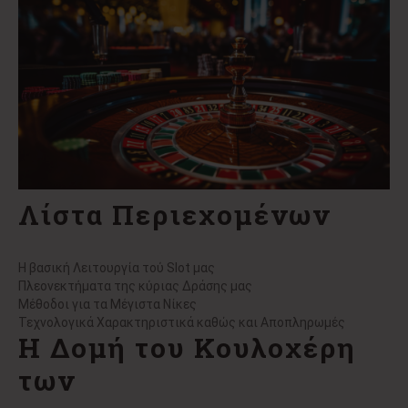
Λίστα Περιεχομένων
Η βασική Λειτουργία τού Slot μας
Πλεονεκτήματα της κύριας Δράσης μας
Μέθοδοι για τα Μέγιστα Νίκες
Τεχνολογικά Χαρακτηριστικά καθώς και Αποπληρωμές
Η Δομή του Κουλοχέρη
των