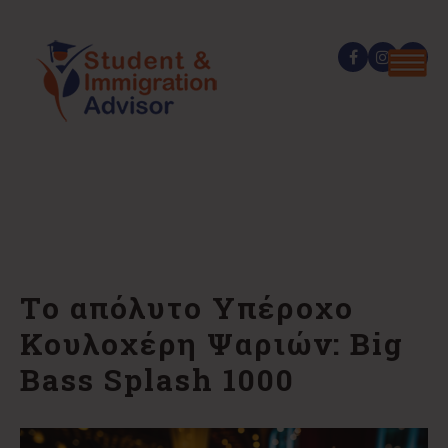
Το απόλυτο Υπέροχο
Κουλοχέρη Ψαριών: Big
Bass Splash 1000