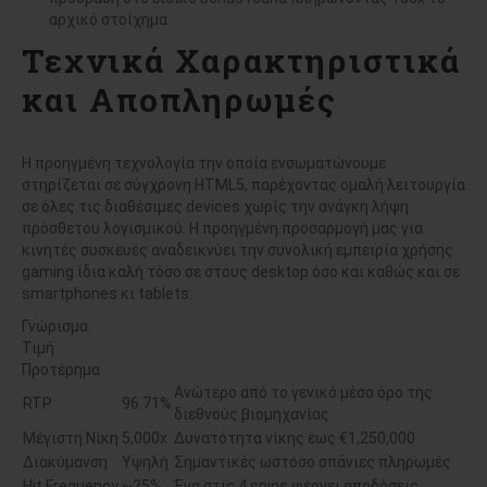
αρχικό στοίχημα
Τεχνικά Χαρακτηριστικά
και Αποπληρωμές
Η προηγμένη τεχνολογία την οποία ενσωματώνουμε
στηρίζεται σε σύγχρονη HTML5, παρέχοντας ομαλή λειτουργία
σε όλες τις διαθέσιμες devices χωρίς την ανάγκη λήψη
πρόσθετου λογισμικού. Η προηγμένη προσαρμογή μας για
κινητές συσκευές αναδεικνύει την συνολική εμπειρία χρήσης
gaming ίδια καλή τόσο σε στους desktop όσο και καθώς και σε
smartphones κι tablets.
Γνώρισμα
Τιμή
Προτέρημα
Ανώτερο από το γενικό μέσο όρο της
RTP
96.71%
διεθνούς βιομηχανίας
Μέγιστη Νίκη
5,000x
Δυνατότητα νίκης έως €1,250,000
Διακύμανση
Υψηλή
Σημαντικές ωστόσο σπάνιες πληρωμές
Hit Frequency
~25%
Ένα στις 4 spins φέρνει αποδόσεις