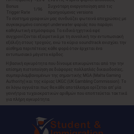
Bonus
Συχνότερη ενεργοποίηση από τις
1/96
Trigger Rate
προηγούμενες versions
Το σύστημα γραφικών μας συνδυάζει φωτεινά αποχρώσεις με
συγκεκριμένο concept underwater ψαριάς που παράγει
καθηλωτική ατμόσφαιρα. Τα ειδικά ηχητικά εφέ
συγχρονίζονται εξαιρετικά με τη συνολική την εντυπωσιακή
εξέλιξη στους τροχούς, ενώ το κύριο soundtrack ενισχύει την
αίσθημα περιπέτειας κάθε φορά όταν έρχεται ένα
εντυπωσιακό μέγιστο κέρδος.
Η βασική εγκυρότητα που δίνουμε επικυρώνεται από την την
επίσημη πιστοποίηση σε διάφορες πολλαπλές δικαιοδοσίες,
συμπεριλαμβανομένων της σημαντικής MGA (Malta Gaming
Authority) και της κύριας UKGC (UK Gambling Commission). Το
εν λόγω εγγυάται πως θα κάθε αποτέλεσμα ορίζεται απ’ μία
γεννήτρια τυχαιοκρατικών αριθμών που εποπτεύεται τακτικά
για πλήρη εγκυρότητα.