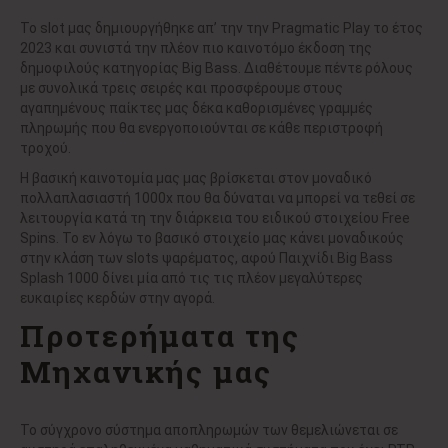
Το slot μας δημιουργήθηκε απ’ την την Pragmatic Play το έτος
2023 και συνιστά την πλέον πιο καινοτόμο έκδοση της
δημοφιλούς κατηγορίας Big Bass. Διαθέτουμε πέντε ρόλους
με συνολικά τρεις σειρές και προσφέρουμε στους
αγαπημένους παίκτες μας δέκα καθορισμένες γραμμές
πληρωμής που θα ενεργοποιούνται σε κάθε περιστροφή
τροχού.
Η βασική καινοτομία μας μας βρίσκεται στον μοναδικό
πολλαπλασιαστή 1000x που θα δύναται να μπορεί να τεθεί σε
λειτουργία κατά τη την διάρκεια του ειδικού στοιχείου Free
Spins. Το εν λόγω το βασικό στοιχείο μας κάνει μοναδικούς
στην κλάση των slots ψαρέματος, αφού
Παιχνίδι Big Bass
Splash 1000
δίνει μία από τις τις πλέον μεγαλύτερες
ευκαιρίες κερδών στην αγορά.
Προτερήματα της
Μηχανικής μας
Το σύγχρονο σύστημα αποπληρωμών των θεμελιώνεται σε