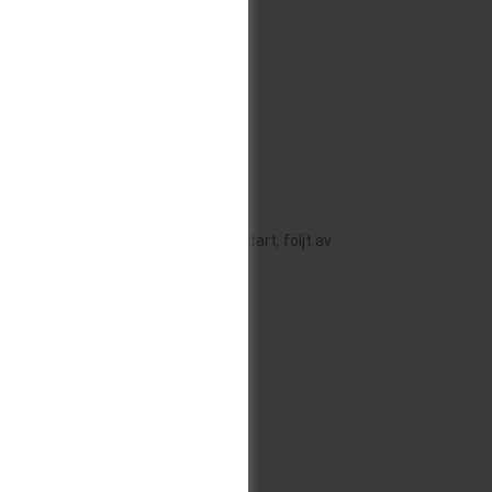
som ger nya spelare en flygande start, följt av