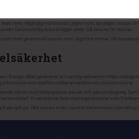
yr Sig
eam finns tillgängligt via livechatt dygnet runt, sju dagar i veckan. Vi 
orrekt. Genomsnittlig svarstid ligger under två minuter för chattar.
e-post med garanterad respons inom tjugofyra timmar. Vår kunskapsbas
pelsäkerhet
en i Sverige, vilket garanterar att samtlig verksamhet följer stränga re
ig information som överförs mellan användare och casinots servrar.
spelande såsom insättningsgränser, pauser och självavstängning. Samtl
as korrekthet. Vi samarbetar även med organisationer som Stödlinjen f
å alla spel ger våra spelare insikt i spelets matematiska utbetalning i