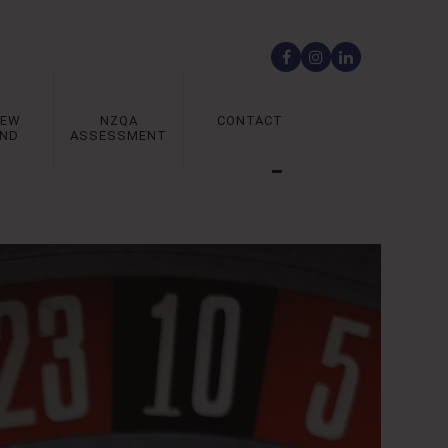
NEW
NZQA
CONTACT
iser hos DudeSpin
AND
ASSESSMENT