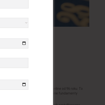
owe akceptację w branży hazardu online od 96 roku. To
dowód potwierdzający oferowane prawne fundamenty