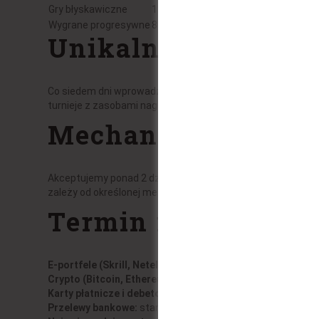
Gry błyskawiczne
180+
Spribe, Turbo Games, SmartS
Wygrane progresywne
85+
Microgaming, NetEnt, Red Tig
Unikalne premiery
Co siedem dni wprowadzamy najnowsze tytuły, często ofe
turnieje z zasobami nagród osiągającymi 50 000 EUR miesięc
Mechanizm płatnośc
Akceptujemy ponad 2 dziesiątki metod rozliczeń, w czym t
zależy od określonej metody i może sięgać 10 tys. EUR jed
Termin realizacji 
E-portfele (Skrill, Neteller, MuchBetter):
realizacja w prze
Crypto (Bitcoin, Ethereum, Litecoin, Tether):
realizacja w 
Karty płatnicze i debetowe:
termin oczekiwania od jednego
Przelewy bankowe:
standardowo 3-5 dni pracujących w zal