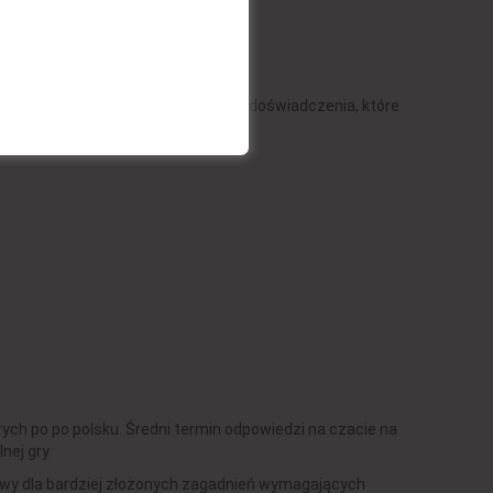
 złotówka zmienia się na kredyty doświadczenia, które
ych po po polsku. Średni termin odpowiedzi na czacie na
nej gry.
iowy dla bardziej złożonych zagadnień wymagających