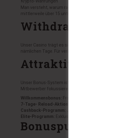
Krypto-Währungen
10-30 Minuten
Höchstens 
Man versteht, warum rasche und geschützte Überweisungen
mittlerweile über 15 unterschiedliche Möglichkeiten an. S
Withdrawals ohne 
Unser Casino trägt es sich zum Vorhaben gesetzt, Withdra
nämlichen Tage. Für verifizierte Konten offerieren man eine
Attraktive Promotio
Unser Bonus-System ist so gestaltet, dass jene gleicherma
Mitbewerber fokussieren wir hinsichtlich transparente Kondi
Willkommensbonus:
Frische User erhalten ihren mehrstuf
7-Tage- Reload-Aktionen:
Alle Montag besteht es den Ein
Cashback-Programm:
Jede Woche empfangen Spieler höc
Elite-Programm:
Exklusive Prämien, dedizierter Account-M
Bonuspunkte akkumu