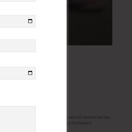
thält. Unser Platform arbeitet zusammen mit renommierten
renge Prüfungen, ehe jenes in unseren Sortiment