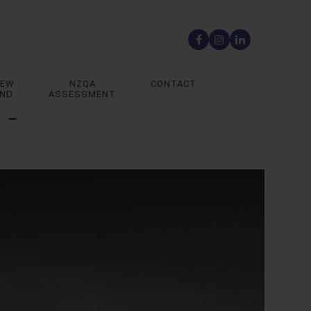
NEW
NZQA
CONTACT
iges
AND
ASSESSMENT