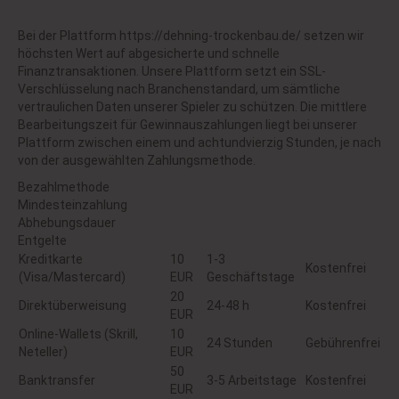
Bei der Plattform
https://dehning-trockenbau.de/
setzen wir
höchsten Wert auf abgesicherte und schnelle
Finanztransaktionen. Unsere Plattform setzt ein SSL-
Verschlüsselung nach Branchenstandard, um sämtliche
vertraulichen Daten unserer Spieler zu schützen. Die mittlere
Bearbeitungszeit für Gewinnauszahlungen liegt bei unserer
Plattform zwischen einem und achtundvierzig Stunden, je nach
von der ausgewählten Zahlungsmethode.
Bezahlmethode
Mindesteinzahlung
Abhebungsdauer
Entgelte
Kreditkarte
10
1-3
Kostenfrei
(Visa/Mastercard)
EUR
Geschäftstage
20
Direktüberweisung
24-48 h
Kostenfrei
EUR
Online-Wallets (Skrill,
10
24 Stunden
Gebührenfrei
Neteller)
EUR
50
Banktransfer
3-5 Arbeitstage
Kostenfrei
EUR