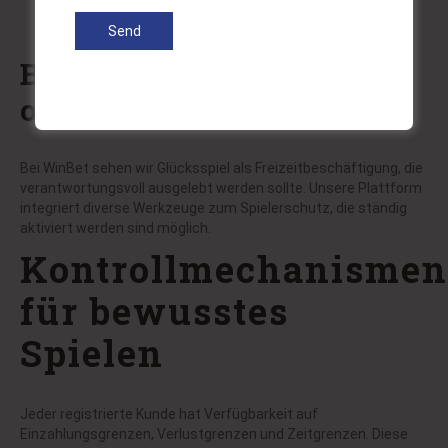
Turbo-Varianten:
Schnelle Spielabläufe für Gamer, die
zügige Entscheidungen bevorzugen
Bewusstes Spielen als
oberste Priorität
Bei WinBet sehen wir Glücksspiel als Freizeitbeschäftigung, die
verantwortungsvoll ausgelebt werden sollte. Unsere Plattform
integriert diverse Werkzeuge zum Spielerschutz, die ständig
aktiviert werden sind möglich.
Kontrollmechanismen
für bewusstes
Spielen
Jeder registrierte Kunde hat Verfügbarkeit auf
Einzahlungsgrenzen, Verlustgrenzen und Zeitgrenzen. Diese