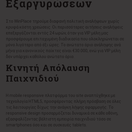
Εξαργυρώσεων
Στο WinPlace τηρούμε διαφανή πολιτική αναλήψεων χωρίς
κρυφά κόστη χρεώσεις. Οι περισσότερες αιτήσεις αναλήψεις
επεξεργάζονται εντός 24 ωρών, όταν για VIP μέλη μας
προσφέρουμε επιταχυμένη διαδικασία που ολοκληρώνεται σε
μόνο λιγότερο από έξι ώρες. Το ανώτατο όριο ανάληψης ανά
μήνα για κανονικούς παίκτες είναι €30.000, ενώ για VIP μέλη
δεν υπάρχει καθόλου ανώτατο όριο.
Κινητή Απόλαυση
Παιχνιδιού
Η mobile responsive πλατφόρμα του site αναπτύχθηκε με
τεχνολογία HTML5, προσφέροντας πλήρη πρόσβαση σε όλες
τις λειτουργίες δίχως την ανάγκη λήψης εφαρμογής. Το
responsive design προσαρμόζεται δυναμικά σε κάθε οθόνη,
εξασφαλίζοντας βέλτιστη εμπειρία παιχνιδιού τόσο σε
smartphones όσο και σε συσκευές tablets.