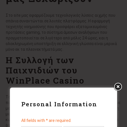
Στο site μας εφαρμόζουμε τεχνολογικές λύσεις αιχμής που
σπάνια συναντώνται σε λοιπές πλατφόρμες. Η εφαρμογή
τεχνητής νοημοσύνης που προσφέρει εξατομικευμένες
προτάσεις gaming, το σύστημα άμεσων αναλήψεων που
πραγματοποιείται σε λιγότερο από μόλις 24 ώρες, και η
ολοκληρωμένη υποστήριξη σε ελληνική γλώσσα είναι μερικά
μόνο εκ τα πλεονεκτήματά μας.
Η Συλλογή των
Παιχνιδιών του
WinPlace Casino
Το online casino μας φιλοξενεί πλέον από 2.500 διαφορετικά
Personal Information
παιχνίδια από κορυφαίους παρόχους λογισμικού. Σύμφωνα με
με στατιστικά στοιχεία της της Ευρωπαϊκής Αρχής Gaming, η
μέση ποσοστιαία απόδοση (RTP) στα online casino παιχνίδια
κυμαίνεται μεταξύ 94-97%, ενώ στο στο WinPlace εγγυόμαστε
All fields with * are required.
ότι όλα τα παιχνίδια μας διαθέτουν RTP άνω του 96%.