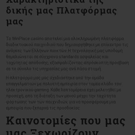
δικής μας Πλατφόρμας
μας
Το
WinPlace casino
αποτελεί μια ολοκληρωμένη πλατφόρμα
διαδικτυακού παιχνιδιού που δημιουργήθηκε με επίκεντρο τις
ανάγκες των Ελλήνων παικτών. Η τεχνολογική μας υποδομή
θεμελιώνεται σε σύγχρονα standards ασφαλείας και
ταχύτητας απόδοσης, εξασφαλίζοντας απρόσκοπτη πρόσβαση
σε το σύνολο τις υπηρεσίες μας ανά πάσα στιγμή.
Η πλατφόρμα μας μας σχεδιάστηκε από την ομάδα
επαγγελματιών με πολυετή εμπειρία στον τομέα κλάδο του
ηλεκτρονικού gaming. Κάθε λεπτομέρεια έχει μελετηθεί με
προσοχή, από τη διάταξη των μενού μέχρι την ταχύτητα
φόρτωσης των των παιχνιδιών, για να προσφέρουμε μια
εμπειρία που ξεπερνά τις προσδοκίες.
Καινοτομίες που μας
μας Ξεχωρίζουν