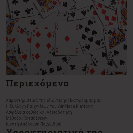
Περιεχόμενα
Χαρακτηριστικά της ιδιαίτερης Πλατφόρμας μας
Η Συλλογή Παιχνιδιών του WinPlace Platform
Ασφάλεια καθώς και Αδειοδότηση
Μέθοδοι Καταθέσεων
Κινητή Απόλαυση Παιχνιδιού
Χαρακτηριστικά της