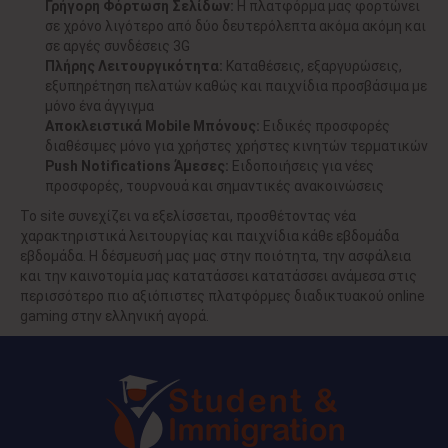
Γρήγορη Φόρτωση Σελίδων:
Η πλατφόρμα μας φορτώνει
σε χρόνο λιγότερο από δύο δευτερόλεπτα ακόμα ακόμη και
σε αργές συνδέσεις 3G
Πλήρης Λειτουργικότητα:
Καταθέσεις, εξαργυρώσεις,
εξυπηρέτηση πελατών καθώς και παιχνίδια προσβάσιμα με
μόνο ένα άγγιγμα
Αποκλειστικά Mobile Μπόνους:
Ειδικές προσφορές
διαθέσιμες μόνο για χρήστες χρήστες κινητών τερματικών
Push Notifications Άμεσες:
Ειδοποιήσεις για νέες
προσφορές, τουρνουά και σημαντικές ανακοινώσεις
Το site συνεχίζει να εξελίσσεται, προσθέτοντας νέα
χαρακτηριστικά λειτουργίας και παιχνίδια κάθε εβδομάδα
εβδομάδα. Η δέσμευσή μας μας στην ποιότητα, την ασφάλεια
και την καινοτομία μας κατατάσσει κατατάσσει ανάμεσα στις
περισσότερο πιο αξιόπιστες πλατφόρμες διαδικτυακού online
gaming στην ελληνική αγορά.