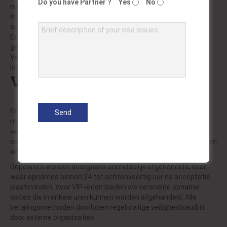
Do you have Partner ?
Yes
No
niveau
Kosteloze spins op nieuw gelanceerde slots voor actieve
accounts
Exclusieve toegang tot seizoensgebonden toernooien met
gewaarborgde prijzenpotten
Verjaardagsbonussen en gepersonaliseerde cadeaus voor
loyale leden
Veilige Betalingsopties
Financiële transacties verlopen via versleutelde verbindingen
met SSL-certificering van 256 bit, dezelfde
veiligheidsstandaard die bankinstellingen gebruiken. We
ondersteunen diverse betaalmethoden om tegemoet te komen
aan verschillende voorkeuren en geografische locaties.
Deposito’s worden doorgaans onmiddellijk afgehandeld, daar
waar opnames binnen 24 tot achtenveertig uur na acceptatie
plaatsvinden. Voor VIP-leden bieden we versnelde opname
opties die in enkele uren kunnen worden afgehandeld. Alle
betalingsmethoden doorlopen regelmatige veiligheidsaudits
door externe organisaties.