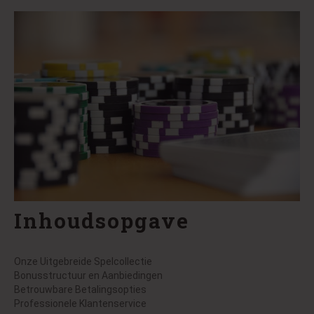
Inhoudsopgave
Onze Uitgebreide Spelcollectie
Bonusstructuur en Aanbiedingen
Betrouwbare Betalingsopties
Professionele Klantenservice