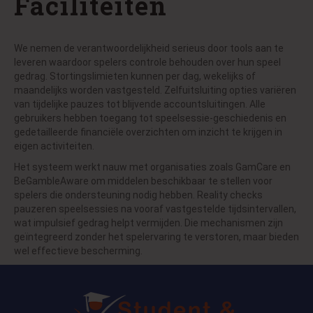
Faciliteiten
We nemen de verantwoordelijkheid serieus door tools aan te
leveren waardoor spelers controle behouden over hun speel
gedrag. Stortingslimieten kunnen per dag, wekelijks of
maandelijks worden vastgesteld. Zelfuitsluiting opties variëren
van tijdelijke pauzes tot blijvende accountsluitingen. Alle
gebruikers hebben toegang tot speelsessie-geschiedenis en
gedetailleerde financiële overzichten om inzicht te krijgen in
eigen activiteiten.
Het systeem werkt nauw met organisaties zoals GamCare en
BeGambleAware om middelen beschikbaar te stellen voor
spelers die ondersteuning nodig hebben. Reality checks
pauzeren speelsessies na vooraf vastgestelde tijdsintervallen,
wat impulsief gedrag helpt vermijden. Die mechanismen zijn
geïntegreerd zonder het spelervaring te verstoren, maar bieden
wel effectieve bescherming.