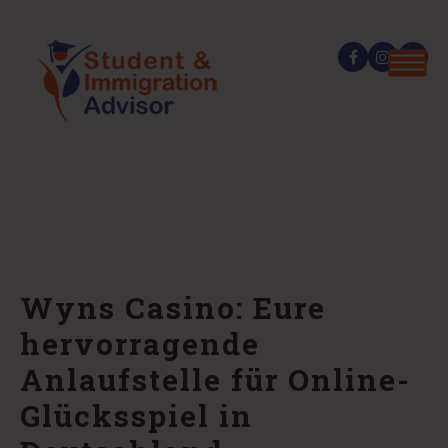
Wyns Casino: Eure
hervorragende
Anlaufstelle für Online-
Glücksspiel in