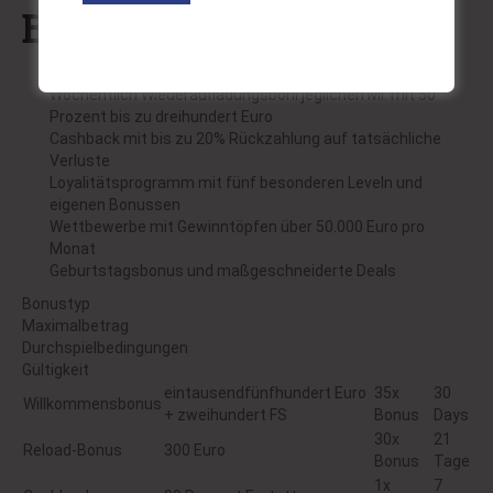
Bestandskunden
Wöchentlich Wiederaufladungsboni jeglichen Mi. mit 50
Prozent bis zu dreihundert Euro
Cashback mit bis zu 20% Rückzahlung auf tatsächliche
Verluste
Loyalitätsprogramm mit fünf besonderen Leveln und
eigenen Bonussen
Wettbewerbe mit Gewinntöpfen über 50.000 Euro pro
Monat
Geburtstagsbonus und maßgeschneiderte Deals
Bonustyp
Maximalbetrag
Durchspielbedingungen
Gültigkeit
eintausendfünfhundert Euro
35x
30
Willkommensbonus
+ zweihundert FS
Bonus
Days
30x
21
Reload-Bonus
300 Euro
Bonus
Tage
1x
7