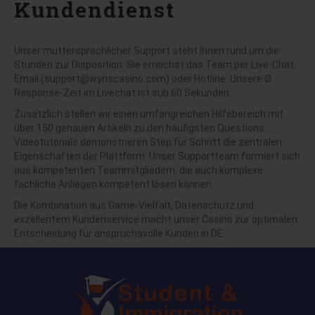
Kundendienst
Unser muttersprachlicher Support steht Ihnen rund um die
Stunden zur Disposition. Sie erreichst das Team per Live-Chat,
Email (support@wynscasino.com) oder Hotline. Unsere Ø
Response-Zeit im Livechat ist sub 60 Sekunden.
Zusätzlich stellen wir einen umfangreichen Hilfebereich mit
über 150 genauen Artikeln zu den häufigsten Questions.
Videotutorials demonstrieren Step für Schritt die zentralen
Eigenschaften der Plattform. Unser Supportteam formiert sich
aus kompetenten Teammitgliedern, die auch komplexe
fachliche Anliegen kompetent lösen können.
Die Kombination aus Game-Vielfalt, Datenschutz und
exzellentem Kundenservice macht unser Casino zur optimalen
Entscheidung für anspruchsvolle Kunden in DE.