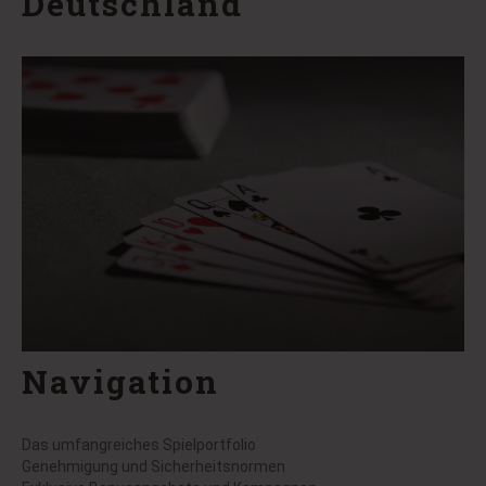
Deutschland
Navigation
Das umfangreiches Spielportfolio
Genehmigung und Sicherheitsnormen